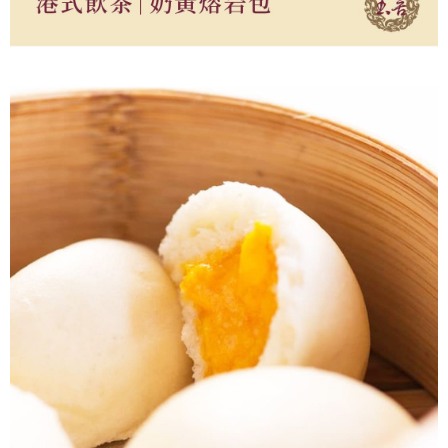
每筆NT$340，滿NT$3,000(含以上)免運費
購買商品的店家。未經商家同意取消之訂單仍視為有效，需透過AFTEE先享
後付繳納相關費用。
（冷凍）玉喜門市自取
※ 交易是否成功請以「AFTEE先享後付 」之結帳頁面顯示為準，若有關於
是否繳費成功／繳費後需取消欲退款等相關疑問，請聯繫「AFTEE先享後付
免運費
客戶支援中心」
https://netprotections.freshdesk.com/support/home
【注意事項】
１．透過由恩沛科技股份有限公司提供之「AFTEE先享後付」服務完成之交
易，需依本服務之必要範圍內提供個人資料，並將交易相關給付款項請求債
權轉讓予恩沛科技股份有限公司。
２．關於個人資料處理事宜，請瀏覽以下網址：
https://aftee.tw/terms/#terms3
３．未成年的使用者請事先徵得法定代理人或監護人之同意方可使用
「AFTEE先享後付」，若未經同意申辦者引起之損失，本公司不負相關責
任。
４．使用「AFTEE先享後付」時，將依據個別帳號之用戶狀況，依本公司即
時審查核予不同之上限額度；若仍有額度不足之情形，本公司將視審查結果
請求用戶進行身份認證。
５．嚴禁一人註冊多個帳號或使用他人資訊註冊。若發現惡意使用之情形，
恩沛科技股份有限公司將有權停止該用戶之使用額度並採取法律行動。