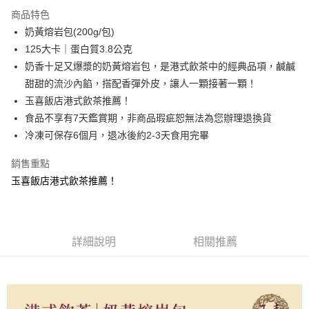
Apple Pay
商品特色
街口支付
奶黃熔岩包(200g/包)
125大卡｜蛋白質3.8公克
悠遊付
奶香十足又爆漿的奶黃熔岩包，是港式飲茶中的經典品項，鹹鹹
Google Pay
甜甜的流沙內餡，搭配香彈外皮，讓人一顆接著一顆！
玉喜飯店港式飲茶推薦！
AFTEE先享後付
食品不享有7天鑑賞期，非商品瑕疵恕無法為您辦理退換貨
相關說明
冷凍可保存6個月，退冰後約2-3天食用完畢
【關於「AFTEE先享後付」】
ATM付款
AFTEE先享後付是「在收到商品之後才付款」的支付方式。 讓您購物簡單
便利好安心！
銷售重點
１．簡單：不需註冊會員、不需綁卡、不需儲值。
玉喜飯店港式飲茶推薦！
運送方式
２．便利：只要手機號碼，簡訊認證，即可結帳。
３．安心：先確認商品／服務後，再付款。
冷凍7-11取貨
每筆NT$225，滿NT$2,000(含以上)免運費
【「AFTEE先享後付」結帳流程】
１．於結帳方式選擇「AFTEE先享後付」後，將跳轉至「AFTEE先享後付」
詳細說明
相關推薦
冷凍宅配
結帳頁面，進行簡訊認證並確認金額後，即可完成結帳。
２．訂單成立數日內，您將收到繳費通知簡訊。
每筆NT$225，滿NT$2,000(含以上)免運費
３．收到繳費通知簡訊後14天內，點擊此簡訊中的連結，可透過四大超商／
ATM／網路銀行／等多元方式進行付款，方視為交易完成。
冷凍宅配（離島）
※ 請注意：結帳手續完成當下不需立刻繳費，但若您需要取消訂單，請聯絡