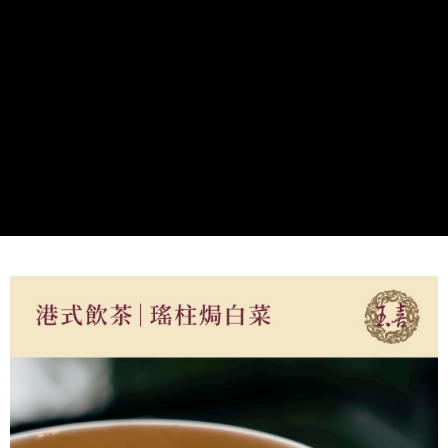
每筆NT$340，滿NT$3,000(含以上)免運費
購買商品的店家。未經商家同意取消之訂單仍視為有效，需透過AFTEE先享
後付繳納相關費用。
（冷凍）玉喜門市自取
※ 交易是否成功請以「AFTEE先享後付 」之結帳頁面顯示為準，若有關於
是否繳費成功／繳費後需取消欲退款等相關疑問，請聯繫「AFTEE先享後付
免運費
客戶支援中心」
https://netprotections.freshdesk.com/support/home
【注意事項】
１．透過由恩沛科技股份有限公司提供之「AFTEE先享後付」服務完成之交
易，需依本服務之必要範圍內提供個人資料，並將交易相關給付款項請求債
權轉讓予恩沛科技股份有限公司。
２．關於個人資料處理事宜，請瀏覽以下網址：
https://aftee.tw/terms/#terms3
３．未成年的使用者請事先徵得法定代理人或監護人之同意方可使用
「AFTEE先享後付」，若未經同意申辦者引起之損失，本公司不負相關責
任。
４．使用「AFTEE先享後付」時，將依據個別帳號之用戶狀況，依本公司即
時審查核予不同之上限額度；若仍有額度不足之情形，本公司將視審查結果
請求用戶進行身份認證。
５．嚴禁一人註冊多個帳號或使用他人資訊註冊。若發現惡意使用之情形，
恩沛科技股份有限公司將有權停止該用戶之使用額度並採取法律行動。