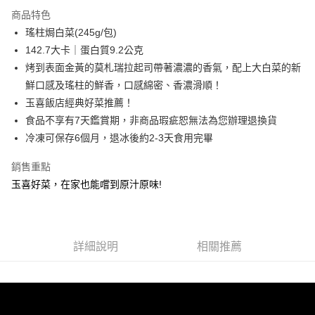
Apple Pay
商品特色
街口支付
瑤柱焗白菜(245g/包)
142.7大卡｜蛋白質9.2公克
悠遊付
烤到表面金黃的莫札瑞拉起司帶著濃濃的香氣，配上大白菜的新
Google Pay
鮮口感及瑤柱的鮮香，口感綿密、香濃滑順！
玉喜飯店經典好菜推薦！
AFTEE先享後付
食品不享有7天鑑賞期，非商品瑕疵恕無法為您辦理退換貨
相關說明
冷凍可保存6個月，退冰後約2-3天食用完畢
【關於「AFTEE先享後付」】
ATM付款
AFTEE先享後付是「在收到商品之後才付款」的支付方式。 讓您購物簡單
便利好安心！
銷售重點
１．簡單：不需註冊會員、不需綁卡、不需儲值。
玉喜好菜，在家也能嚐到原汁原味!
運送方式
２．便利：只要手機號碼，簡訊認證，即可結帳。
３．安心：先確認商品／服務後，再付款。
冷凍7-11取貨
每筆NT$225，滿NT$2,000(含以上)免運費
【「AFTEE先享後付」結帳流程】
１．於結帳方式選擇「AFTEE先享後付」後，將跳轉至「AFTEE先享後付」
詳細說明
相關推薦
冷凍宅配
結帳頁面，進行簡訊認證並確認金額後，即可完成結帳。
２．訂單成立數日內，您將收到繳費通知簡訊。
每筆NT$225，滿NT$2,000(含以上)免運費
３．收到繳費通知簡訊後14天內，點擊此簡訊中的連結，可透過四大超商／
ATM／網路銀行／等多元方式進行付款，方視為交易完成。
冷凍宅配（離島）
※ 請注意：結帳手續完成當下不需立刻繳費，但若您需要取消訂單，請聯絡